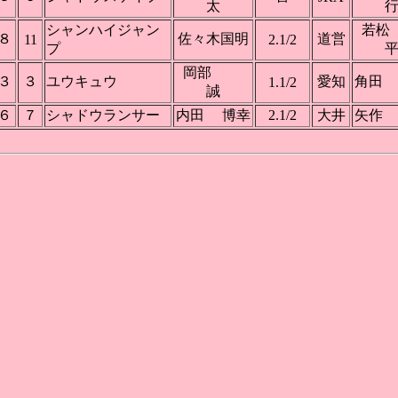
太
シャンハイジャン
若
８
佐々木国明
道営
11
2.1/2
プ
岡部
３
３
ユウキュウ
愛知
角田
1.1/2
誠
６
７
シャドウランサー
内田 博幸
2.1/2
大井
矢作