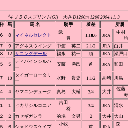
#
4 ＪＢＣスプリント(GI) 大井 D1200m 12頭 2004.11. 3
枠
馬
馬 名
騎手
着差
所属
武
中
６
８
マイネルセレクト
1.10.6
JRA
豊
７
９
アグネスウイング
中舘 英二
2.1/2
JRA
白井
８
12
サニングデール
福永 祐一
頭
JRA
瀬戸
ディバインシルバ
５
５
安藤 勝己
首
和田
JRA
ー
タイガーロータリ
７
水野 貴史
高崎
川島
10
1.1/2
ー
佐
４
４
ヤマニンデューク
真島 大輔
大井
3/4
吉田
１
１
ヒカリジルコニア
清水
3/4
JRA
稔
２
２
カセギガシラ
的場 文男
２
大井
大山
小牧
森
５
６
シャドウスケイプ
首
JRA