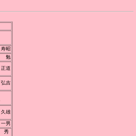
村
均
 寿昭
口 勉
 正道
 弘吉
藤
寿
 久雄
 一男
 秀