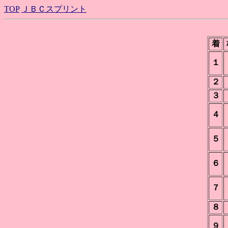
TOP
ＪＢＣスプリント
着
１
２
３
４
５
６
７
８
９