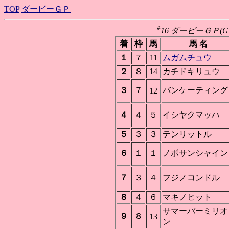
TOP
ダービーＧＰ
#
16 ダービーＧＰ(GI) 
着
枠
馬
馬 名
１
７
11
ムガムチュウ
２
８
14
カチドキリュウ
３
７
バンケーティング
12
４
４
５
イシヤクマッハ
５
３
３
テンリットル
６
１
１
ノボサンシャイン
７
３
４
フジノコンドル
８
４
６
マキノヒット
サマーバーミリオ
９
８
13
ン