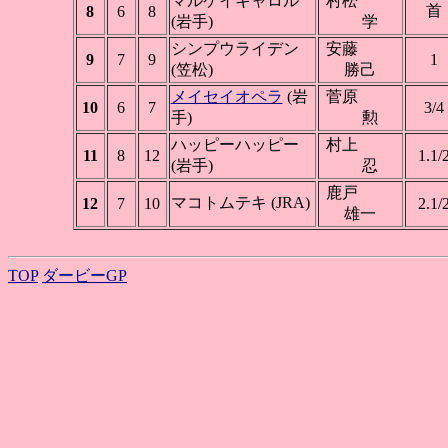
マルケイキャロル
村松
首
8
6
8
(岩手)
学
シンプウライデン
安藤
9
7
9
1
(笠松)
勝己
メイセイオペラ
(岩
菅原
10
6
7
3/4
手)
勲
ハッピーハッピー
村上
11
8
12
1.1/
(岩手)
忍
鹿戸
マコトムテキ (JRA)
12
7
10
2.1/
雄一
TOP
ダービーGP