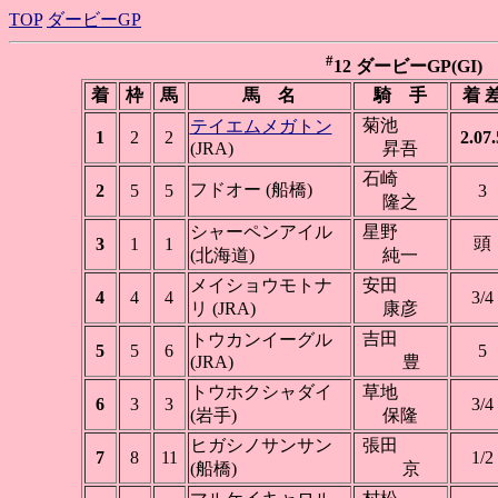
TOP
ダービーGP
#
12 ダービーGP(GI) 盛
着
枠
馬
馬 名
騎 手
着 
菊池
テイエムメガトン
1
2
2
2.07.
(JRA)
昇吾
石崎
フドオー (船橋)
2
5
5
3
隆之
シャーペンアイル
星野
頭
3
1
1
(北海道)
純一
メイショウモトナ
安田
4
4
4
3/4
リ (JRA)
康彦
吉田
トウカンイーグル
5
5
6
5
(JRA)
豊
トウホクシャダイ
草地
6
3
3
3/4
(岩手)
保隆
ヒガシノサンサン
張田
7
8
11
1/2
(船橋)
京