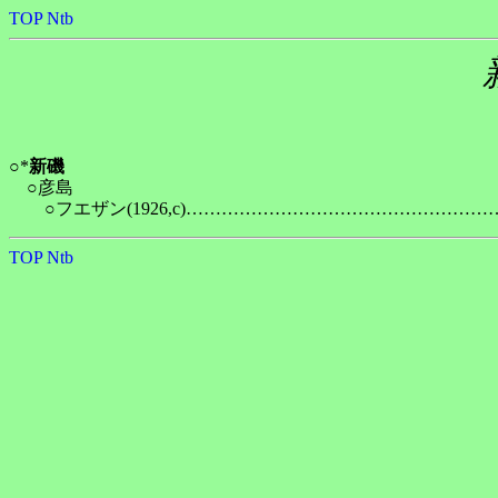
TOP
Ntb
○*
新磯
　○彦島

TOP
Ntb