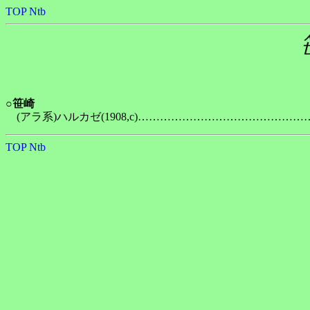
TOP
Ntb
○
笹崎
TOP
Ntb