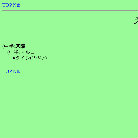
TOP
Ntb
(中半)
来陽
　(中半)マルコ

TOP
Ntb