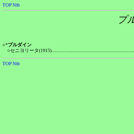
TOP
Ntb
プ
○*
プルダイン
TOP
Ntb