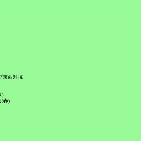
ブ東西対抗



春)
