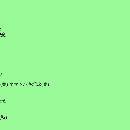


念



春) タマツバキ記念(春)

念

)
