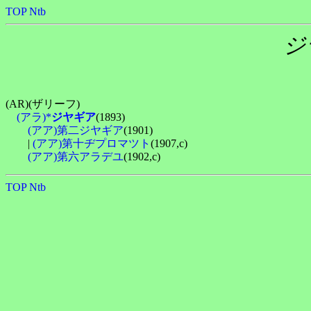
TOP
Ntb
ジ
(AR)(ザリーフ)

(アラ)*
ジヤギア
(1893)

(アア)第二ジヤギア
(1901)

　　| 
(アア)第十ヂプロマツト
(1907,c)

(アア)第六アラデユ
TOP
Ntb