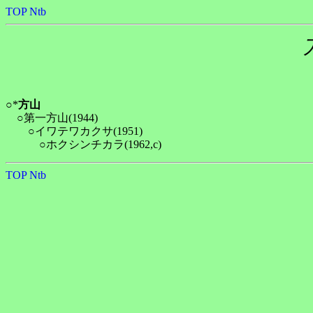
TOP
Ntb
○*
方山
　○第一方山(1944)

　　○イワテワカクサ(1951)

TOP
Ntb