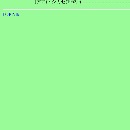
TOP
Ntb