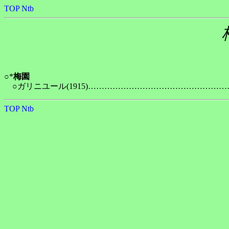
TOP
Ntb
○*
梅園
TOP
Ntb