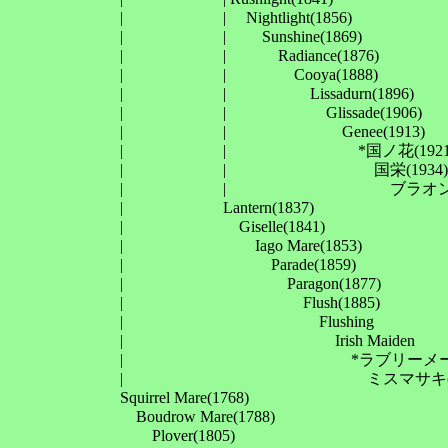
　　　　　　　| 　　　　　　| 　Nightlight(1856)

　　　　　　　| 　　　　　　| 　　Sunshine(1869)

　　　　　　　| 　　　　　　| 　　　Radiance(1876)

　　　　　　　| 　　　　　　| 　　　　Cooya(1888)

　　　　　　　| 　　　　　　| 　　　　　Lissadurn(1896)

　　　　　　　| 　　　　　　| 　　　　　　Glissade(1906)

　　　　　　　| 　　　　　　| 　　　　　　　Genee(1913)

　　　　　　　| 　　　　　　| 　　　　　　　　*国ノ花(1921)
　　　　　　　| 　　　　　　| 　　　　　　　　　国栄(1934)

　　　　　　　| 　　　　　　| 　　　　　　　　　　ブラオンライト
　　　　　　　| 　　　　　　Lantern(1837)

　　　　　　　| 　　　　　　　Giselle(1841)

　　　　　　　| 　　　　　　　　Iago Mare(1853)

　　　　　　　| 　　　　　　　　　Parade(1859)

　　　　　　　| 　　　　　　　　　　Paragon(1877)

　　　　　　　| 　　　　　　　　　　　Flush(1885)

　　　　　　　| 　　　　　　　　　　　　Flushing

　　　　　　　| 　　　　　　　　　　　　　Irish Maiden

　　　　　　　| 　　　　　　　　　　　　　　*ラブリーメードン Love
　　　　　　　| 　　　　　　　　　　　　　　　ミスマサキ(19
　　　　　　　Squirrel Mare(1768)

　　　　　　　　Boudrow Mare(1788)

　　　　　　　　　Plover(1805)
