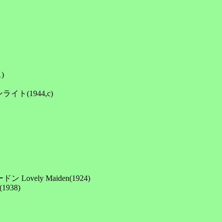


(1944,c)

ly Maiden(1924)

38)
