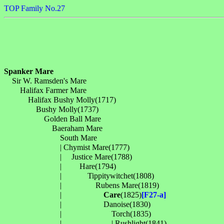
TOP
Family No.27
Spanker Mare

　Sir W. Ramsden's Mare

　　Halifax Farmer Mare

　　　Halifax Bushy Molly(1717)

　　　　Bushy Molly(1737)

　　　　　Golden Ball Mare

　　　　　　Baeraham Mare

　　　　　　　South Mare

　　　　　　　| Chymist Mare(1777)

　　　　　　　| 　Justice Mare(1788)

　　　　　　　| 　　Hare(1794)

　　　　　　　| 　　　Tippitywitchet(1808)

　　　　　　　| 　　　　Rubens Mare(1819)

　　　　　　　| 　　　　　
Care
(1825)
[F27-a]
　　　　　　　| 　　　　　Danoise(1830)

　　　　　　　| 　　　　　　Torch(1835)

　　　　　　　| 　　　　　　| Rushlight(1841)
