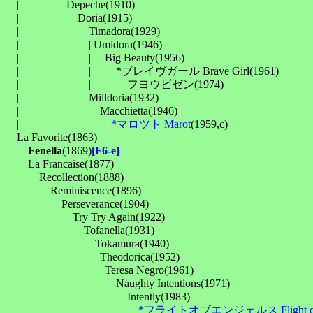
　| 　　　　Depeche(1910)

　| 　　　　　Doria(1915)

　| 　　　　　　Timadora(1929)

　| 　　　　　　| Umidora(1946)

　| 　　　　　　| 　Big Beauty(1956)

　| 　　　　　　| 　　*ブレイヴガール Brave Girl(1961)

　| 　　　　　　| 　　　フヨウビゼン(1974)

　| 　　　　　　Milldoria(1932)

　| 　　　　　　　Macchietta(1946)

　| 　　　　　　　　
*マロツト Marot
(1959,c)

　La Favorite(1863)

Fenella
(1869)
[F6-e]
　　La Francaise(1877)

　　　Recollection(1888)

　　　　Reminiscence(1896)

　　　　　Perseverance(1904)

　　　　　　Try Try Again(1922)

　　　　　　　Tofanella(1931)

　　　　　　　　Tokamura(1940)

　　　　　　　　| Theodorica(1952)

　　　　　　　　| | Teresa Negro(1961)

　　　　　　　　| | 　Naughty Intentions(1971)

　　　　　　　　| | 　　Intently(1983)

　　　　　　　　| | 　　　
*フライトオブエンジェルス Flight of 