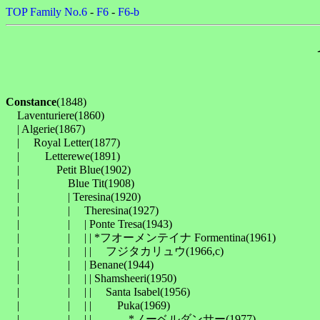
TOP
Family No.6
-
F6
-
F6-b
Constance
(1848)

　Laventuriere(1860)

　| Algerie(1867)

　| 　Royal Letter(1877)

　| 　　Letterewe(1891)

　| 　　　Petit Blue(1902)

　| 　　　　Blue Tit(1908)

　| 　　　　| Teresina(1920)

　| 　　　　| 　Theresina(1927)

　| 　　　　| 　| Ponte Tresa(1943)

　| 　　　　| 　| | *フオーメンテイナ Formentina(1961)

　| 　　　　| 　| | 　フジタカリュウ(1966,c)

　| 　　　　| 　| Benane(1944)

　| 　　　　| 　| | Shamsheeri(1950)

　| 　　　　| 　| | 　Santa Isabel(1956)

　| 　　　　| 　| | 　　Puka(1969)

　| 　　　　| 　| | 　　　*ノーベルダンサー(1977)
