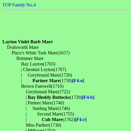
TOP
Family No.4
Layton Violet Barb Mare

　Dodsworth Mare

　　Place's White Turk Mare(1657)

　　　Brimmer Mare

　　　　Bay Layton(1703)

　　　　| Chestnut Leyton(1707)

　　　　| 　Greyhound Mare(1720)

　　　　| 　　
Partner Mare
(1730)
[F4-o]
　　　　Brown Farewell(1710)

　　　　　Greyhound Mare(1722)

　　　　　| 
Bay Bloddy Buttocks
(1729)
[F4-b]
　　　　　| Partner Mare(1740)

　　　　　| 　Starling Mare(1746)

　　　　　| 　　Second Mare(1755)

　　　　　| 　　　
Cub Mare
(1762)
[F4-r]
　　　　　Miss Parther(1730)

　　　　　| Milksop(1753)
