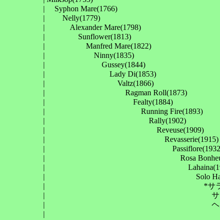
　　　　　| 　Syphon Mare(1766)

　　　　　| 　　Nelly(1779)

　　　　　| 　　　Alexander Mare(1798)

　　　　　| 　　　　Sunflower(1813)

　　　　　| 　　　　　Manfred Mare(1822)

　　　　　| 　　　　　　Ninny(1835)

　　　　　| 　　　　　　　Gussey(1844)

　　　　　| 　　　　　　　　Lady Di(1853)

　　　　　| 　　　　　　　　　Valtz(1866)

　　　　　| 　　　　　　　　　　Ragman Roll(1873)

　　　　　| 　　　　　　　　　　　Fealty(1884)

　　　　　| 　　　　　　　　　　　　Running Fire(1893)

　　　　　| 　　　　　　　　　　　　　Rally(1902)

　　　　　| 　　　　　　　　　　　　　　Reveuse(1909)

　　　　　| 　　　　　　　　　　　　　　　Revasserie(1915)

　　　　　| 　　　　　　　　　　　　　　　　Passiflore(1932)
　　　　　| 　　　　　　　　　　　　　　　　　Rosa Bonheur(1
　　　　　| 　　　　　　　　　　　　　　　　　　Lahaina(195
　　　　　| 　　　　　　　　　　　　　　　　　　　Solo Haina(
　　　　　| 　　　　　　　　　　　　　　　　　　　　*サラトガフラッシュ
　　　　　| 　　　　　　　　　　　　　　　　　　　　　サラト
　　　　　| 　　　　　　　　　　　　　　　　　　　　　ヘルス
　　　　　| 　　　　　　　　　　　　　　　　　　　　　　マー