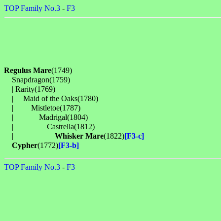
TOP
Family No.3
-
F3
Regulus Mare
(1749)

　Snapdragon(1759)

　| Rarity(1769)

　| 　Maid of the Oaks(1780)

　| 　　Mistletoe(1787)

　| 　　　Madrigal(1804)

　| 　　　　Castrella(1812)

　| 　　　　　
Whisker Mare
(1822)
[F3-c]
Cypher
(1772)
[F3-b]
TOP
Family No.3
-
F3