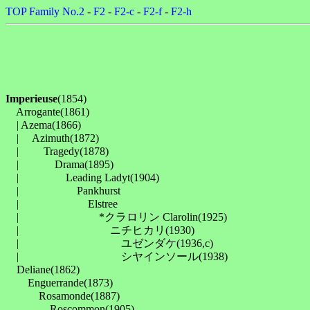
TOP
Family No.2
-
F2
-
F2-c
-
F2-f
-
F2-h
Imperieuse
(1854)

　Arrogante(1861)

　| Azema(1866)

　| 　Azimuth(1872)

　| 　　Tragedy(1878)

　| 　　　Drama(1895)

　| 　　　　Leading Ladyt(1904)

　| 　　　　　Pankhurst

　| 　　　　　　Elstree

　| 　　　　　　　*クラロリン Clarolin(1925)

　| 　　　　　　　　ニチヒカリ(1930)

　| 　　　　　　　　　ユゼンダケ(1936,c)

　| 　　　　　　　　　シヤインソール(1938)

　Deliane(1862)

　　Enguerrande(1873)

　　　Rosamonde(1887)

　　　　Roscommon(1905)
