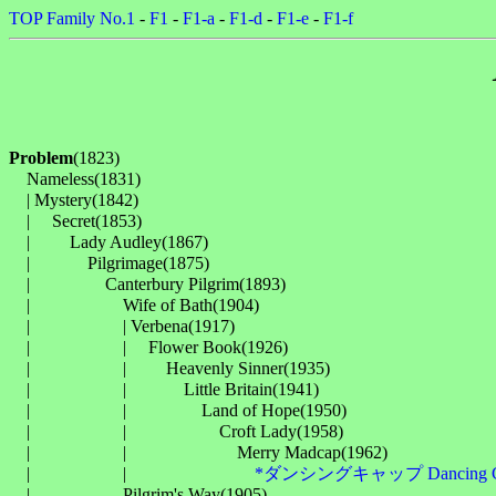
TOP
Family No.1
-
F1
-
F1-a
-
F1-d
-
F1-e
-
F1-f
Problem
(1823)

　Nameless(1831)

　| Mystery(1842)

　| 　Secret(1853)

　| 　　Lady Audley(1867)

　| 　　　Pilgrimage(1875)

　| 　　　　Canterbury Pilgrim(1893)

　| 　　　　　Wife of Bath(1904)

　| 　　　　　| Verbena(1917)

　| 　　　　　| 　Flower Book(1926)

　| 　　　　　| 　　Heavenly Sinner(1935)

　| 　　　　　| 　　　Little Britain(1941)

　| 　　　　　| 　　　　Land of Hope(1950)

　| 　　　　　| 　　　　　Croft Lady(1958)

　| 　　　　　| 　　　　　　Merry Madcap(1962)

　| 　　　　　| 　　　　　　　
*ダンシングキャップ Dancing 
　| 　　　　　Pilgrim's Way(1905)
