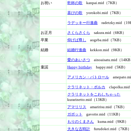
お祝い
乾杯の歌
kanpai.mid（7KB）
喜びの歌
yorokobi.mid（7KB）
ラデッキー行進曲
radetzky.mid（1
お正月
さくらさくら
sakura.mid（6KB）
卒業
仰げば尊し
aogeba.mid（7KB）
結婚
結婚行進曲
kekkon.mid（9KB）
愛のあいさつ
ainoaisatu.mid（14K
童謡
Happy birthday
happy.mid（5KB）
アメリカン・パトロール
amepato.m
クラリネット・ポルカ
clapolka.mi
クラリネットをこわしちゃった
kurarinetto.mid（13KB）
アマリリス
amaririsu.mid（7KB）
ガボット
gavotte.mid（11KB）
もりのくまさん
kuma.mid（9KB）
大きな古時計
furudokei.mid（7KB