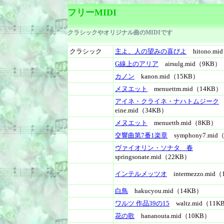
フリーMIDI
クラシックやオリジナル曲のMIDIです
クラシック
主よ、人の望みの喜びよ
hitono.mi
G線上のアリア
airsulg.mid（9KB）
カノン
kanon.mid（15KB）
メヌエット
menuettm.mid（14KB）
アイネ・クライネ・ナハトムジーク
eine.mid（34KB）
メヌエット
menuettb.mid（8KB）
交響曲第7番1楽章
symphony7.mid
ヴァイオリン・ソナタ 春
springsonate.mid（22KB）
インテルメッツオ
intermezzo.mid
白鳥
hakucyou.mid（14KB）
ワルツ 作品39の15
waltz.mid（11K
花の歌
hananouta.mid（10KB）