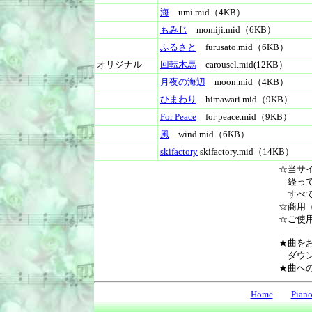
海
umi.mid（4KB）
もみじ
momiji.mid（6KB）
ふるさと
furusato.mid（6KB）
オリジナル
回転木馬
carousel.mid(12KB）
月夜の海辺
moon.mid（4KB）
ひまわり
himawari.mid（9KB）
For Peace
for peace.mid（9KB）
風
wind.mid（6KB）
skifactory
skifactory.mid（14KB）
☆当サ
経って
すべて
☆商用
☆ご使
★曲を
ダウン
★曲へ
Home
Pian