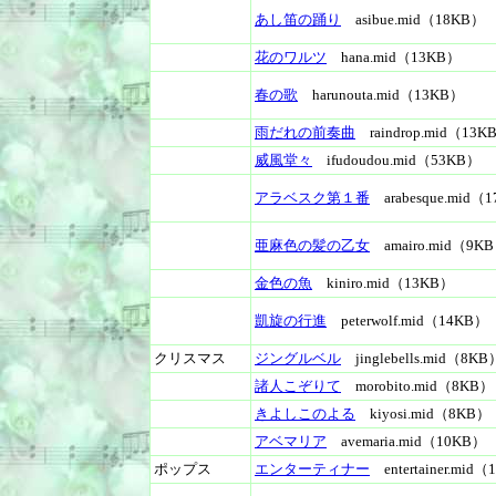
あし笛の踊り
asibue.mid（18KB）
花のワルツ
hana.mid（13KB）
春の歌
harunouta.mid（13KB）
雨だれの前奏曲
raindrop.mid（13K
威風堂々
ifudoudou.mid（53KB）
アラベスク第１番
arabesque.mid（
亜麻色の髪の乙女
amairo.mid（9K
金色の魚
kiniro.mid（13KB）
凱旋の行進
peterwolf.mid（14KB）
クリスマス
ジングルベル
jinglebells.mid（8KB
諸人こぞりて
morobito.mid（8KB）
きよしこのよる
kiyosi.mid（8KB）
アベマリア
avemaria.mid（10KB）
ポップス
エンターティナー
entertainer.mid