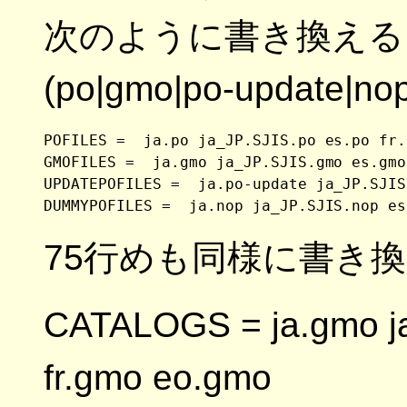
次のように書き換える。
(po|gmo|po-updat
POFILES =  ja.po ja_JP.SJIS.po es.po fr.
GMOFILES =  ja.gmo ja_JP.SJIS.gmo es.gmo
UPDATEPOFILES =  ja.po-update ja_JP.SJIS
75行めも同様に書き換え
CATALOGS = ja.gmo j
fr.gmo eo.gmo