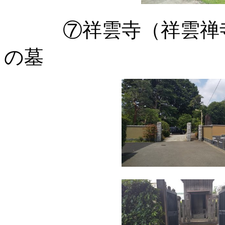
⑦祥雲寺（祥雲禅寺
の墓