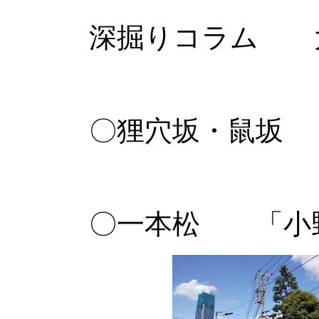
深掘りコラム 大量
〇狸穴坂・鼠坂 
〇一本松 「小野篁