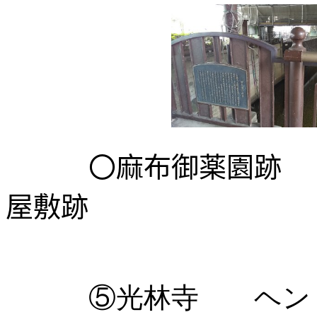
〇麻布御薬園跡 白
屋敷跡
⑤光林寺 ヘンリー