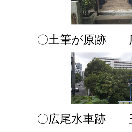
〇土筆が原跡 広
〇広尾水車跡 玉川