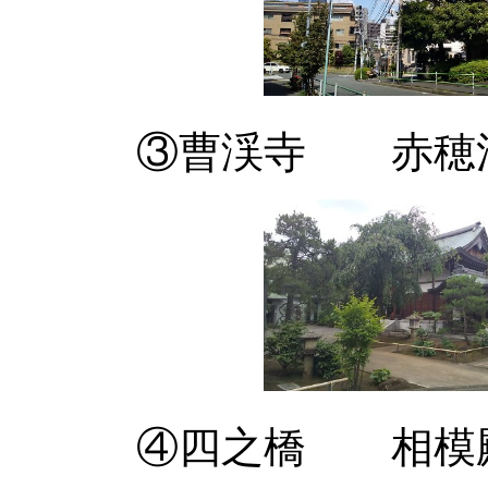
③曹渓寺 赤穂浪士
④四之橋 相模