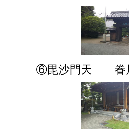
⑥毘沙門天 眷属