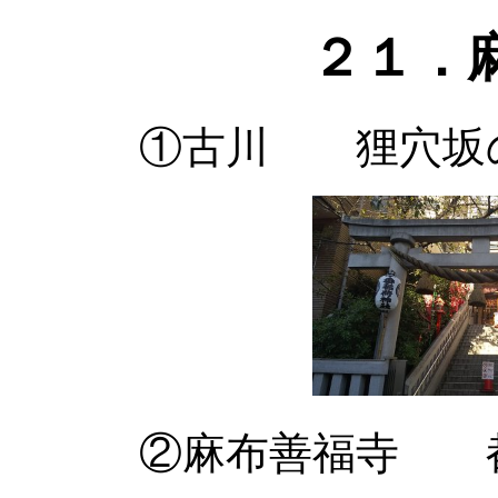
２１．
①古川 狸穴坂の下
②麻布善福寺 都内