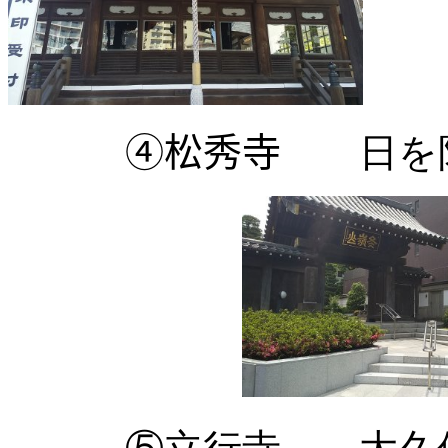
④松秀寺
日を限