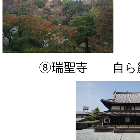
⑧瑞聖寺
自ら