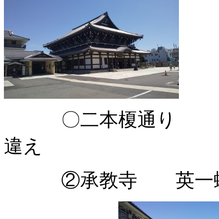
〇二本榎通り 「余
違え
②承教寺 英一蝶