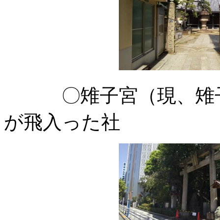
〇雉子宮（現、雉子
が飛入った社