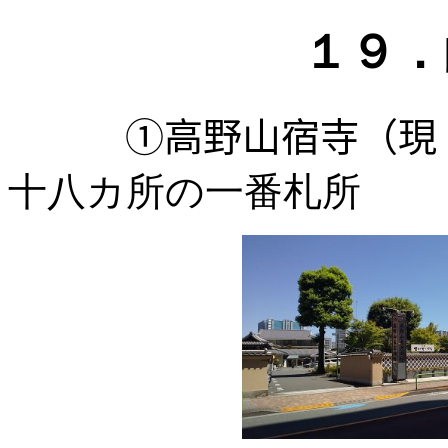
１９
①高野山宿寺（現、
十八カ所の一番札所