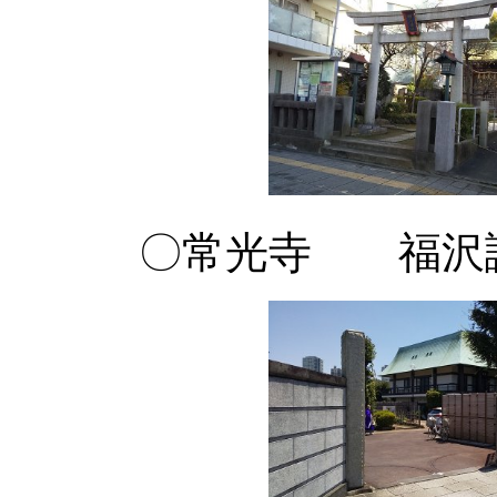
〇常光寺 福沢諭吉