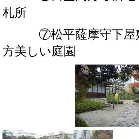
札所
⑦松平薩摩守下屋敷
方美しい庭園