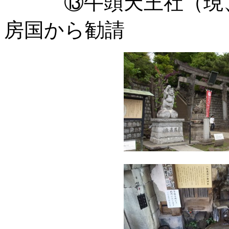
⑬牛頭天王社（現、
房国から勧請