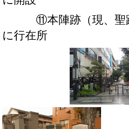
⑪本陣跡（現、聖蹟
に行在所