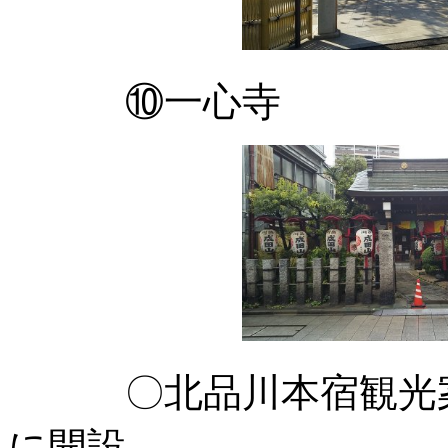
⑩一心寺 井
〇北品川本宿観光案
に開設