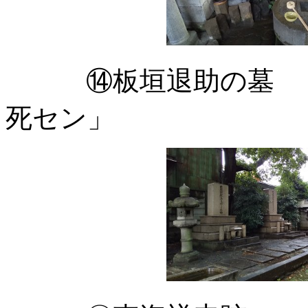
⑭板垣退助の墓 
死セン」