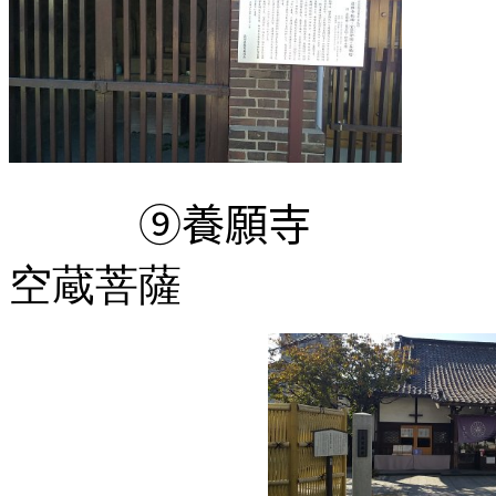
⑨養願寺
十三
空蔵菩薩