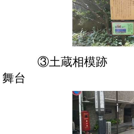
③土蔵相模跡 
舞台