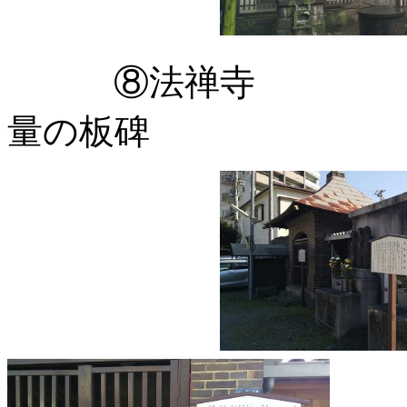
⑧法禅寺 御殿
量の板碑