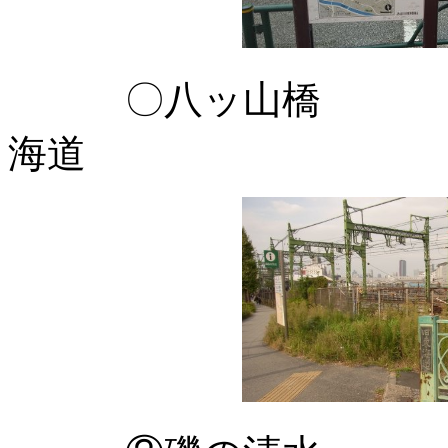
〇八ッ山橋 東
海道