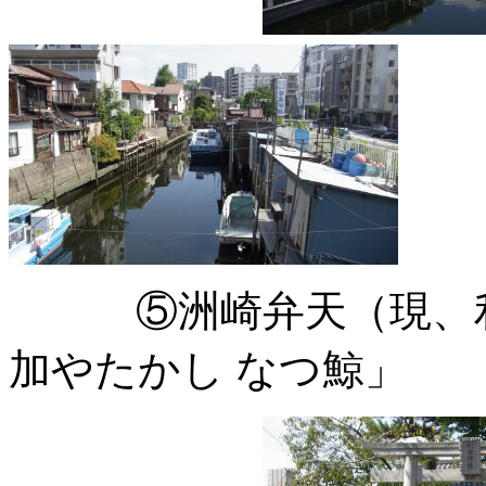
⑤洲崎弁天（現、利田
加やたかし なつ鯨」