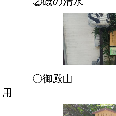
②磯の清水 干
〇御殿山 品川
用