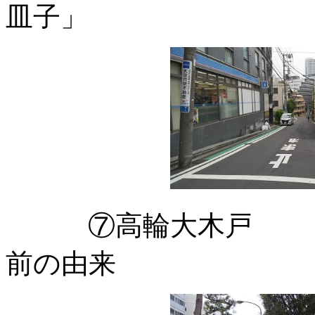
皿子」
⑦高輪大木戸 「
前の由来