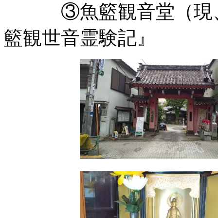
③魚籃観音堂（現、
籃観世音霊験記』