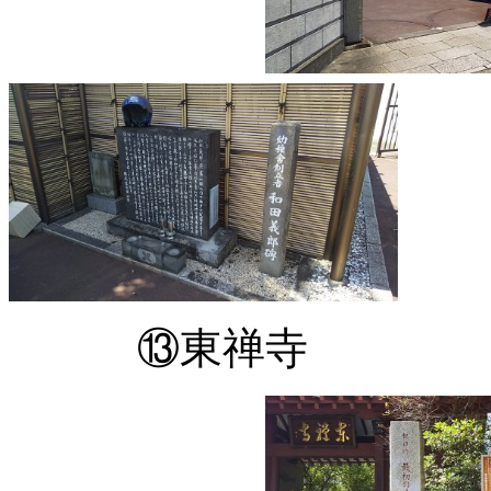
⑬東禅寺 最初