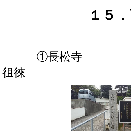
１５
①長松寺 義士
徂徠