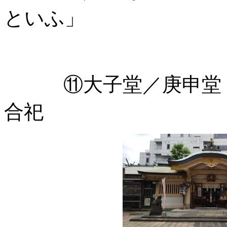
といふ」
⑪大子堂／庚申堂（
合祀