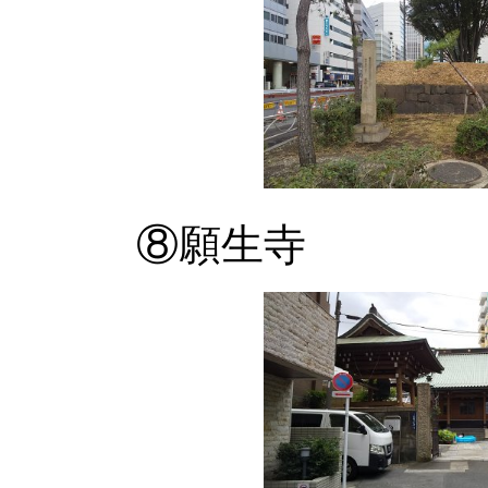
⑧願生寺 牛が