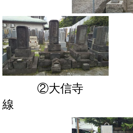
②大信寺 庶民
線