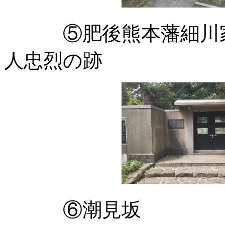
⑤肥後熊本藩細川家
人忠烈の跡
⑥潮見坂 名前