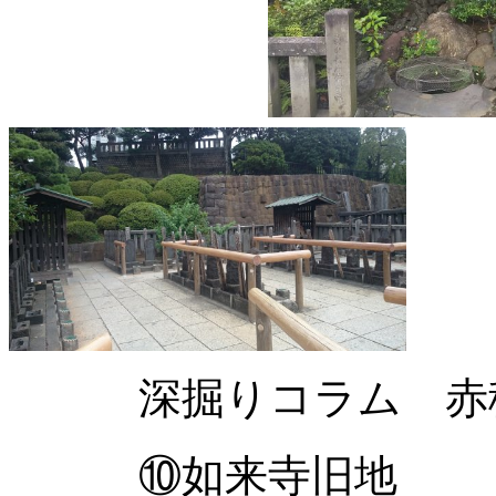
深掘りコラム 赤穂
⑩如来寺旧地 「