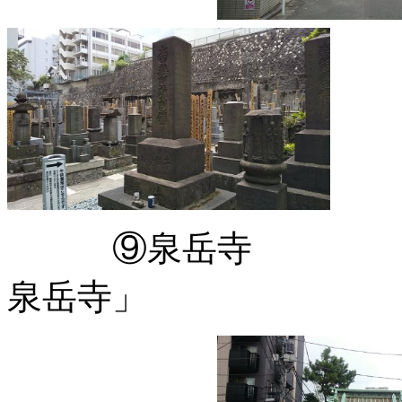
⑨泉岳寺 「それ
泉岳寺」