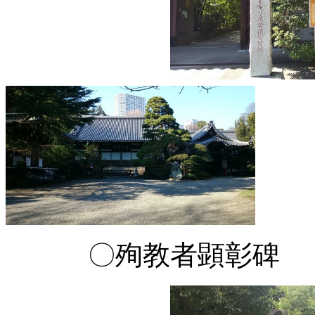
〇殉教者顕彰碑 カ