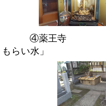
④薬王寺 「朝顔
もらい水」