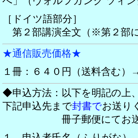
へ」（ヴォルフガング ツィ
［ドイツ語部分］
第２部講演全文（※第２部に
★通信販売価格★
１冊：６４０円（送料含む）→
◆申込方法：以下を明記の上
下記申込先まで
封書で
お送り
冊子郵便にてお送り
１．申込者氏名（ふりがな）