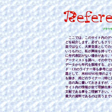
ブラウ
ここでは、このサイト内のデ
どを紹介します。必ずしもクリ
楽ではなく、大衆音楽としての
いうものに、私が興味を持って
に年代表記がない場合があり、
アーティストを調べ、その中で
データから年代を類推する、と
ド・CDのライナー等も参考に
題として、米RHINO社等のよ
を除き、殆どのライナー（特に
念の為に書いておきますが、
サイト内の情報が全て理解出来
文献である事をご理解下さい。
最大の資料であるのは言うまで