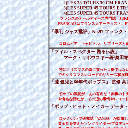
2)LES 33 TOURS 30 CM FRA
3)LES SUPER 45 TOURS ETRANGE
4)LES SUPER 45 TOURS FRANCAI
フランスのオールディーズ専門誌「JUK
FRANCAISはフランス人アーティスト。ET
「季刊 ジャズ批評」No.97 フラン
（ジャズ批
コロムビア、キャピトル、リプリーズと
「フィル・スペクター 甦る伝説」
マーク・リボウスキー著/奥田祐士 
（白夜書
特にクリスマスの為に買った１冊ではな
でのクリスマスレコードのリリース状況確
「漣 健児と60年代ポップス」 監修 高
初めての訳詞が、あの有名な「赤鼻のト
や有名な話だが、その辺の事情やレコード
「ポップ・ヒット・メイカー データ・ブ
ロック/ポップ研究誌「VANDA」が監修
黄金期を支えたソングライター/プロデュー