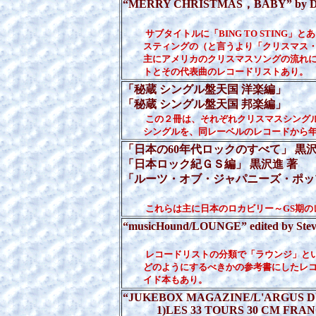
“MERRY CHRISTMAS，BABY” by Dave
（Little，Brown 
サブタイトルに「BING TO STING
スティングの（と言うより「クリスマス・
主にアメリカのクリスマスソングの流れに
トとその代表曲のレコードリストあり。
「秘蔵 シングル盤天国 洋楽編」
（シ
「秘蔵 シングル盤天国 邦楽編」 
この２冊は、それぞれクリスマスシング
シングルを、同レーベルのレコードから年
「日本の60年代ロックのすべて」 黒沢進
「日本ロック紀ＧＳ編」 黒沢進 著
「ルーツ・オブ・ジャパニーズ・ポップス 1
これらは主に日本のロカビリー～GS期の
“musicHound/LOUNGE” edited by Ste
（VISIBLE I
レコードリストの分類で「ラウンジ」と
どのようにするべきかの参考書にしたレコ
イド本もあり。
“JUKEBOX MAGAZINE/L'ARGUS D
1)LES 33 TOURS 30 CM FRA