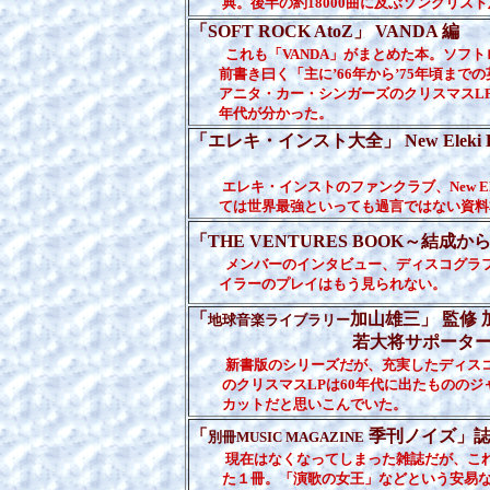
典。後半の約18000曲に及ぶソングリスト
「SOFT ROCK AtoZ」 V
これも「VANDA」がまとめた本。ソフ
前書き曰く「主に’66年から’75年頃まで
アニタ・カー・シンガーズのクリスマスLP
年代が分かった。
「エレキ・インスト大全」 New Eleki D
エレキ・インストのファンクラブ、New Ele
ては世界最強といっても過言ではない資料
「THE VENTURES BOOK～結成
メンバーのインタビュー、ディスコグラ
イラーのプレイはもう見られない。
「
加山雄三」 監修
地球音楽ライブラリー
若大将サポーターズクラブ 編 
新書版のシリーズだが、充実したディスコ
のクリスマスLPは60年代に出たもののジャ
カットだと思いこんでいた。
「
季刊ノイズ」誌 
別冊MUSIC MAGAZINE
現在はなくなってしまった雑誌だが、こ
た１冊。「演歌の女王」などという安易な