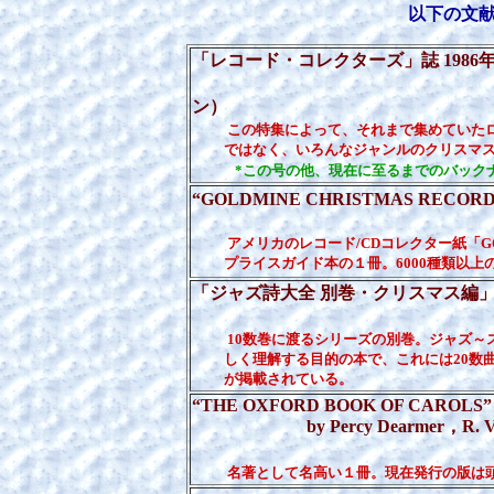
以下の文
「レコード・コレクターズ」誌 198
ン）
この特集によって、それまで集めていた
ではなく、いろんなジャンルのクリスマス
*この号の他、現在に至るまでのバック
“GOLDMINE CHRISTMAS RECORD PR
（KRAUSE PUB
アメリカのレコード/CDコレクター紙「G
プライスガイド本の１冊。6000種類以上
「ジャズ詩大全 別巻・クリスマス編」
（中央アート
10数巻に渡るシリーズの別巻。ジャズ～
しく理解する目的の本で、これには20数曲
が掲載されている。
“THE OXFORD BOOK OF CAROLS”
by Percy Dearmer，R. Vaugha
（OXFORD UNIVE
名著として名高い１冊。現在発行の版は