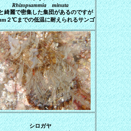
Rhizopsammia minuta
と綺麗で密集した集団があるのですが
mm２℃までの低温に耐えられるサンゴ
シロガヤ