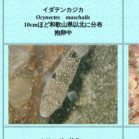
イダテンカジカ
Ocynectes maschalis
10cmほど和歌山県以北に分布
抱卵中