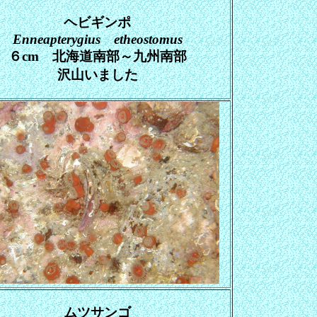
ヘビギンポ
Enneapterygius etheostomus
６cm 北海道南部～九州南部
沢山いました
ムツサンゴ