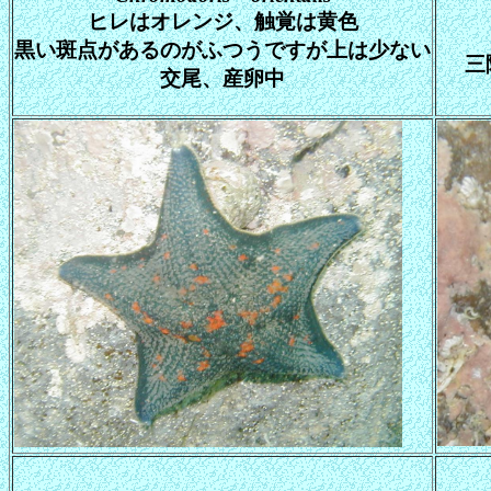
ヒレはオレンジ、触覚は黄色
黒い斑点があるのがふつうですが上は少ない
三
交尾、産卵中