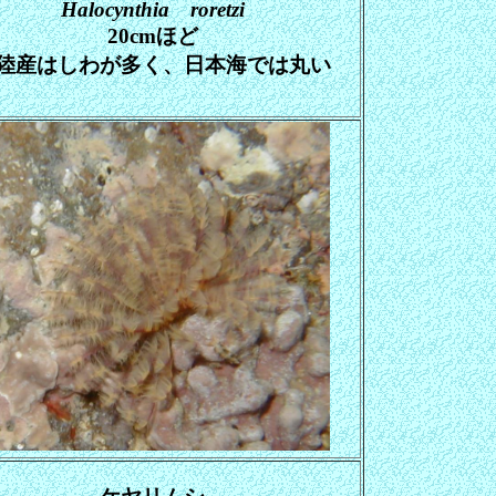
Halocynthia roretzi
20cmほど
陸産はしわが多く、日本海では丸い