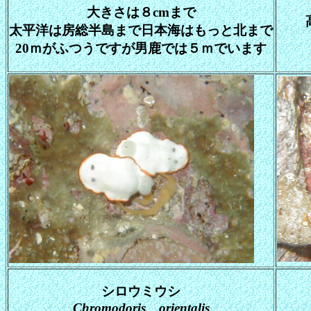
大きさは８cmまで
太平洋は房総半島まで日本海はもっと北まで
20ｍがふつうですが男鹿では５ｍでいます
シロウミウシ
Chromodoris orientalis