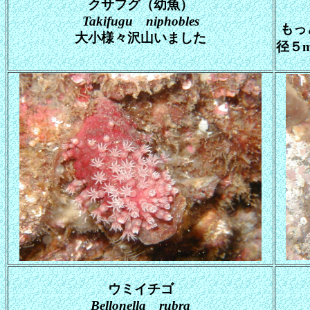
クサフグ（幼魚）
Takifugu niphobles
もっ
大小様々沢山いました
径５
ウミイチゴ
Bellonella rubra