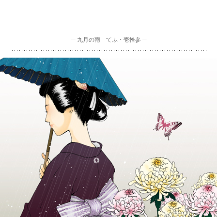
─ 九月の雨 てふ・壱拾参 ─