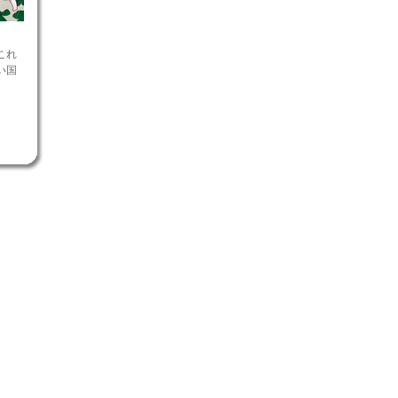
これ
い国