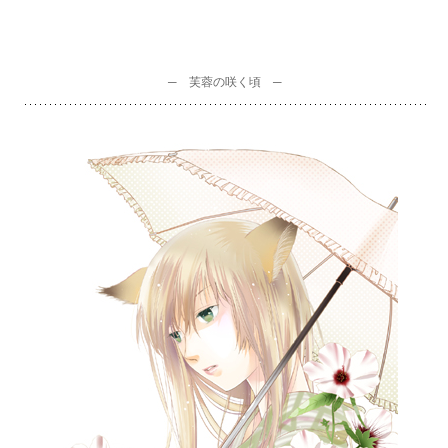
─ 芙蓉の咲く頃 ─