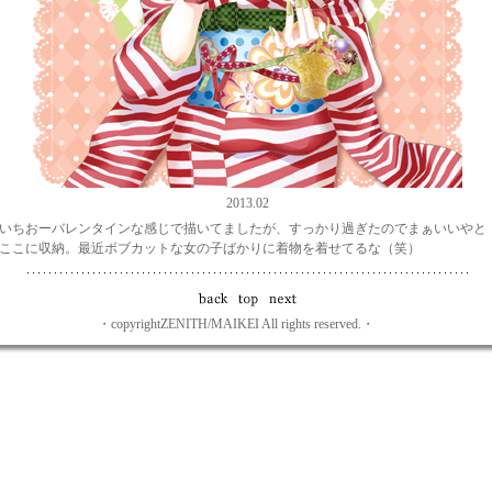
2013.02
いちおーバレンタインな感じで描いてましたが、すっかり過ぎたのでまぁいいやと
ここに収納。最近ボブカットな女の子ばかりに着物を着せてるな（笑）
・copyrightZENITH/MAIKEI All rights reserved.・