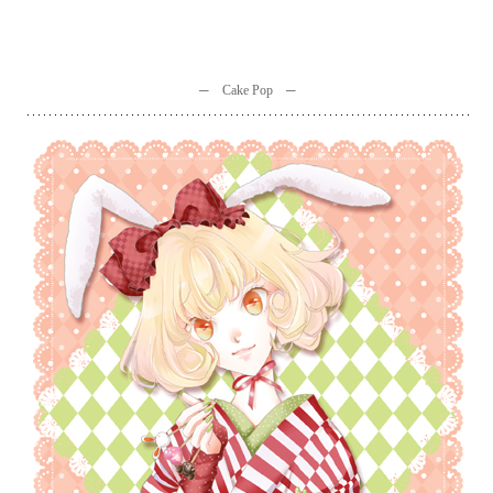
─ Cake Pop ─