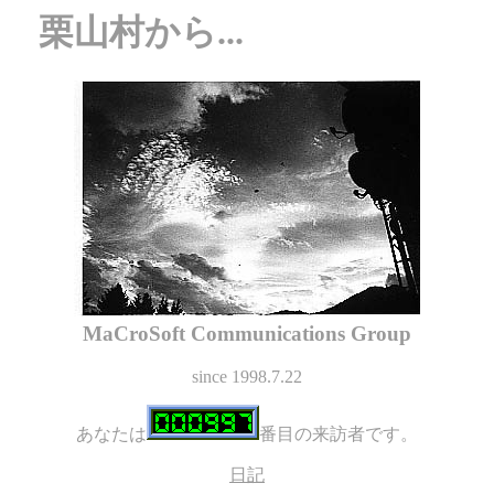
栗山村から...
MaCroSoft Communications Group
since 1998.7.22
あなたは
番目の来訪者です。
日記