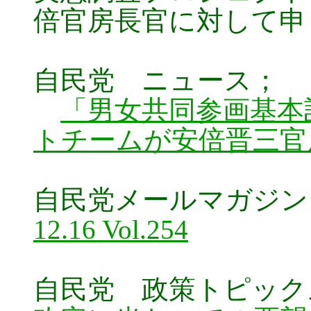
倍官房長官に対して申
自民党 ニュース；
「男女共同参画基本
トチームが安倍晋三官
自民党メールマガジン N
12.16 Vol.254
自民党 政策トピック