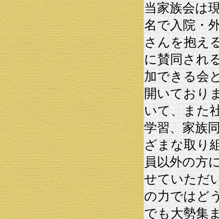
当家族会は
名で入院・
さんを抱え
に賛同され
加できる会
開いており
いて、また
学習、家族
ざまな取り
員以外の方
せていただ
の力ではど
でも大勢集