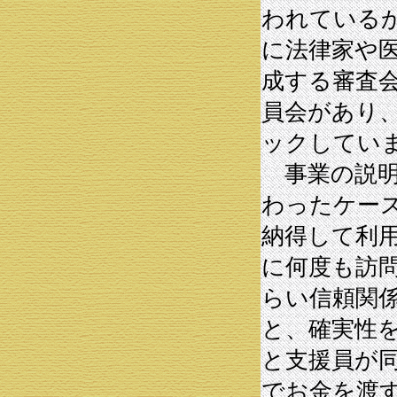
われている
に法律家や
成する審査
員会があり
ックしてい
事業の説明
わったケー
納得して利
に何度も訪
らい信頼関
と、確実性
と支援員が
でお金を渡