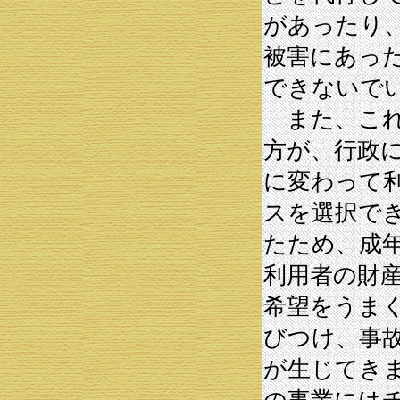
があったり
被害にあっ
できないで
また、これ
方が、行政
に変わって
スを選択で
たため、成
利用者の財
希望をうま
びつけ、事
が生じてき