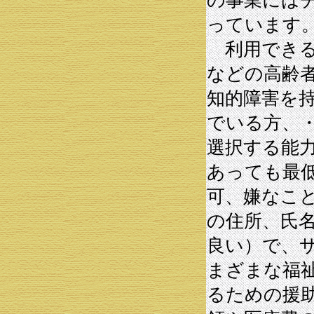
の事業には
っています
利用できる
などの高齢
知的障害を
でいる方、
選択する能
あっても最
可、嫌なこ
の住所、氏
良い）で、
まざまな福
るための援