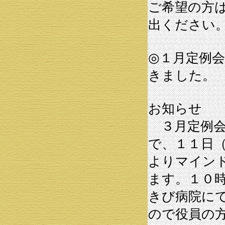
ご希望の方
出ください
◎１月定例
きました。
お知らせ
３月定例会
で、１１日
よりマイン
ます。１０
きび病院に
ので役員の