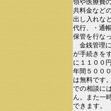
領や医療費
共料金など
出し入れな
代行、・通
保管を行な
金銭管理に
が手続きを
に１１００
年間５００
は無料です
での相談に
ん。また一
できます。