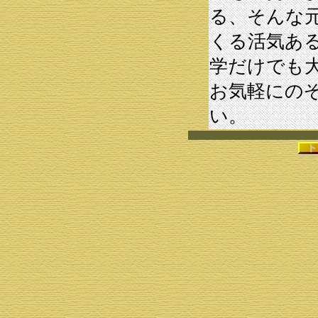
る、そんな
くる活気あ
学だけでも
お気軽にの
い。