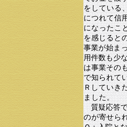
をしている
につれて信
になったこ
を感じると
事業が始ま
用件数も少
は事業その
で知られて
Ｒしていき
ました。
質疑応答で
のが寄せら