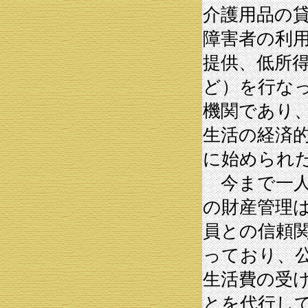
介護用品の
障害者の利
提供、低所
ど）を行な
機関であり
生活の経済
に始められ
今まで一人
の財産管理
員との信頼
っており、
生活費の受
とを代行し