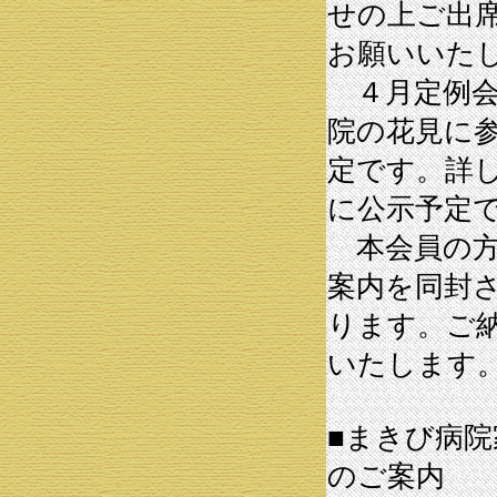
せの上ご出
お願いいた
４月定例会
院の花見に
定です。詳
に公示予定
本会員の方
案内を同封
ります。ご
いたします
■まきび病
のご案内