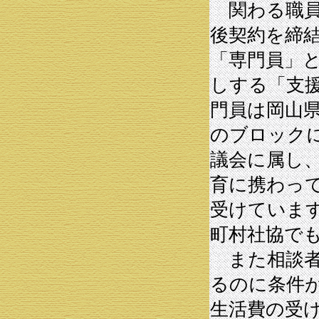
関わる職員
後契約を締
「専門員」
しする「支
門員は岡山
のブロック
議会に属し
育に携わっ
受けていま
町村社協で
また相談者
るのに条件
生活費の受