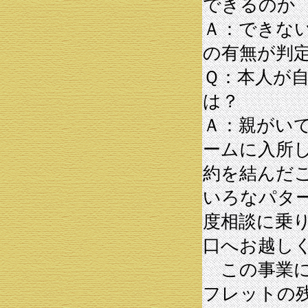
できるのか
Ａ：できな
の有無が判
Ｑ：本人が
は？
Ａ：親がい
ームに入所
約を結んだ
いろなパタ
度相談に乗
口へお越し
この事業に
フレットの