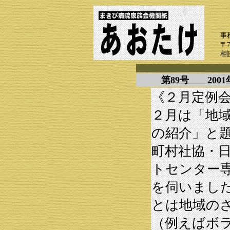
事
〒
相
第89号 200
《２月定例
２月は「地
の紹介」と
町村社協・
トセンター
を伺いまし
とは地域の
（例えばボ