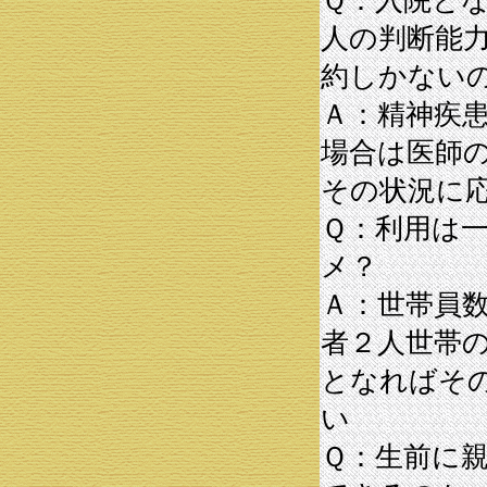
Ｑ：入院と
人の判断能
約しかない
Ａ：精神疾
場合は医師
その状況に
Ｑ：利用は
メ？
Ａ：世帯員
者２人世帯
となればそ
い
Ｑ：生前に