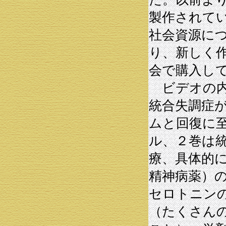
製作されて
社会資源に
り、新しく
会で購入し
ビデオの内
統合失調症
ムと回復に
ル、２巻は
療、具体的
精神病薬）
セロトニン
（たくさん