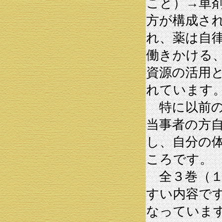
こと）→単
方が構成さ
れ、薬は自
働きかける
資源の活用
れています
特に以前の
当事者の方
し、自分の
ころです。
全３巻（１
すい内容で
なっていま