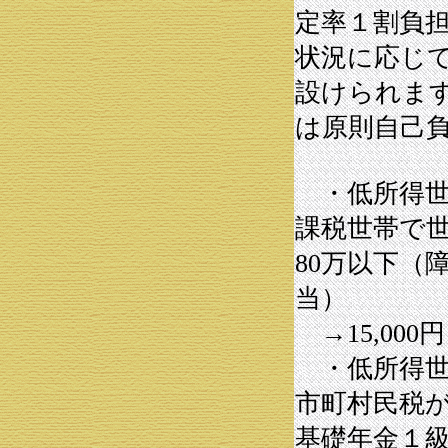
定率１割負
状況に応じ
設けられま
は原則自己
・低所得世
課税世帯で
80万以下（
当）
→15,000円
・低所得世
市町村民税
基礎年金１