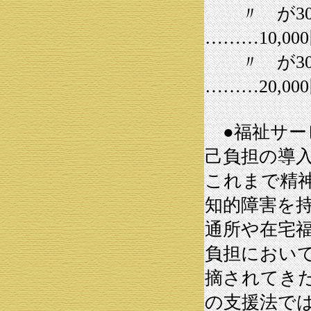
〃 が3
………10,00
〃 が3
………20,00
●福祉サー
己負担の導
これまで精
知的障害を
通所や在宅
負担におい
摘されてき
の支援法で