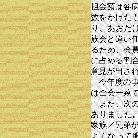
担金額は各
数をかけた
り、あおた
族会と違い
るため、会
に占める割
意見が出さ
今年度の事
は全会一致
また、次の
ありました
家族／兄弟
よくなって