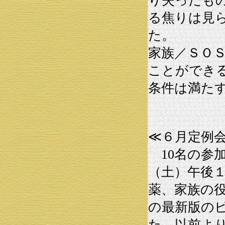
り失ったも
る焦りは見
た。
家族／ＳＯ
ことができ
条件は満た
≪６月定例
10名の参加
（土）午後１
薬、家族の
の最新版の
た。以前よ