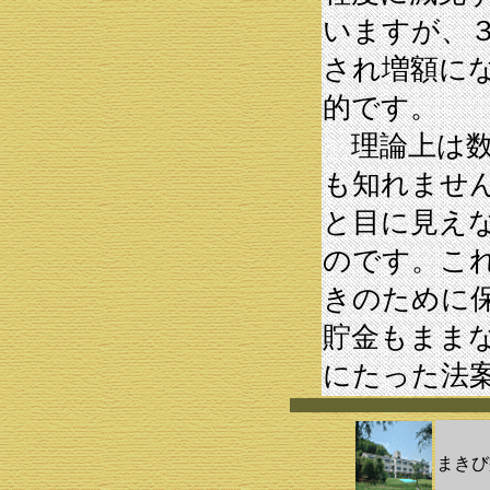
いますが、
され増額に
的です。
理論上は数
も知れませ
と目に見え
のです。こ
きのために
貯金もまま
にたった法
まきび