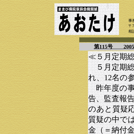
事
〒
相
第115号 20
≪５月定期
５月定期総
れ、12名の
昨年度の事
告、監査報
のあと質疑
質疑の中で
金（＝納付