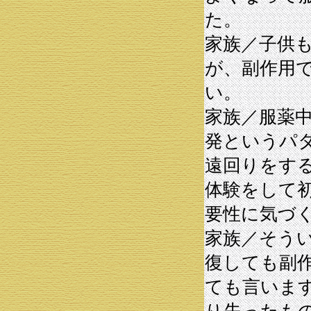
た。
家族／子供
が、副作用
い。
家族／服薬
発というパ
遠回りをす
体験をして
要性に気づ
家族／そう
復しても副
ても言いま