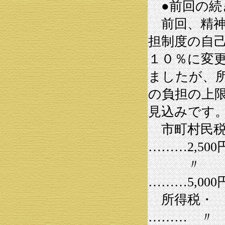
●前回の続
前回、精神
担制度の自
１０％に変
ましたが、
の負担の上
見込みです
市町村民
………2,500
〃
………5,000
所得
……… 〃