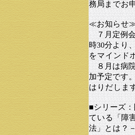
務局までお
≪お知らせ
７月定例会
時30分より
をマインド
８月は病院
加予定です
はりだしま
■シリーズ
ている「障
法」とは？