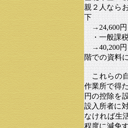
親２人ならお
下
→24,600円
・一般課税
→40,20
階での資料
これらの自
作業所で得た
円の控除を
設入所者に
なければ生
程度に減免