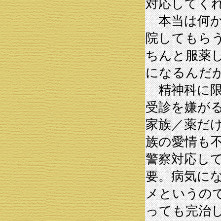
対応してく
本当は何か
院してもら
ちんと服薬
になるんだ
精神科に限
受診を嫌が
家族／薬だ
族の愛情も
警察対応し
要。病気に
メというの
っても完治