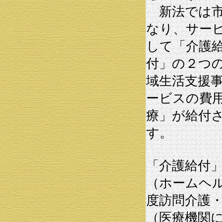
新法では市
なり、サー
して「介護
付」の２つ
域生活支援
ービスの費
療」が給付
す。
「介護給付
（ホームヘ
度訪問介護
（医療機関