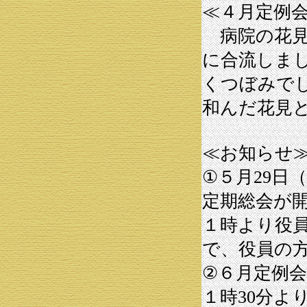
≪４月定例
病院の花見
に合流しま
くつぼみで
和んだ花見
≪お知らせ
①５月29日
定期総会が
１時より役
で、役員の
②６月定例会
１時30分よ