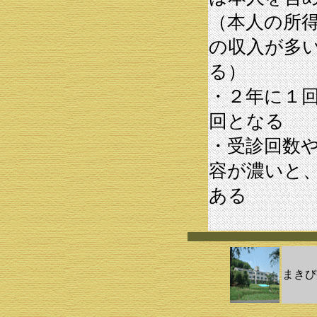
（本人の所
の収入が多
る）
・２年に１
回となる
・受診回数
容が濃いと
ある
まきび