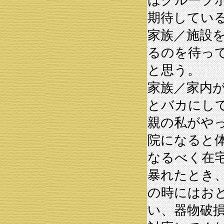
はグループ
期待してい
家族／施設
るのを待っ
と思う。
家族／家内
とバカにし
親の私がや
院になると
なるべく在
暴れたとき
の時にはお
い、器物破