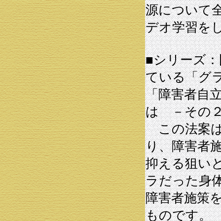
源について
デオ学習を
■シリーズ
ている「グ
「障害者自
は －その
この法案は
り、障害者
抑える狙い
ラだった身
障害者施策
ものです。