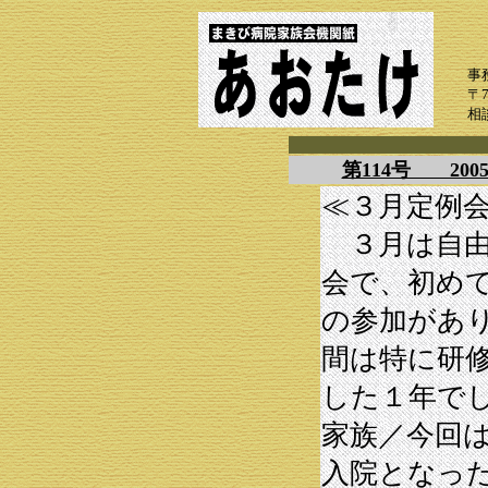
事
〒
相
第114号 20
≪３月定例
３月は自由
会で、初めて
の参加があ
間は特に研
した１年で
家族／今回
入院となっ