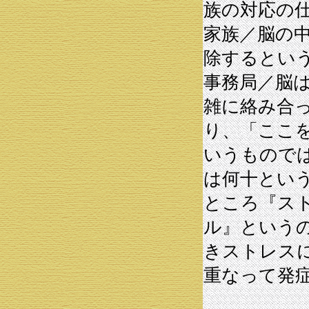
族の対応の
家族／脳の
除するとい
事務局／脳
雑に絡み合
り、「ここ
いうもので
は何十とい
ところ『ス
ル』という
きストレス
重なって発