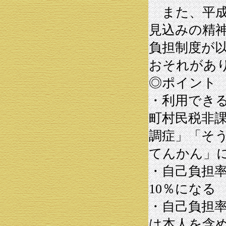
また、平成1
見込みの精
負担制度が
おそれがあ
◎ポイント
・利用でき
町村民税非
調症」「そ
てんかん」
・自己負担
10％になる
・自己負担
は本人を含