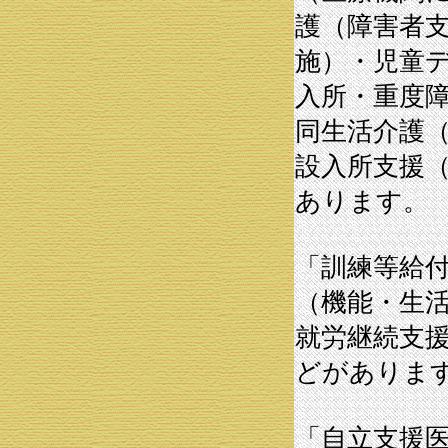
護（障害者
施）・児童
入所・重度
同生活介護
設入所支援
あります。
「訓練等給
（機能・生
就労継続支
どがありま
「自立支援