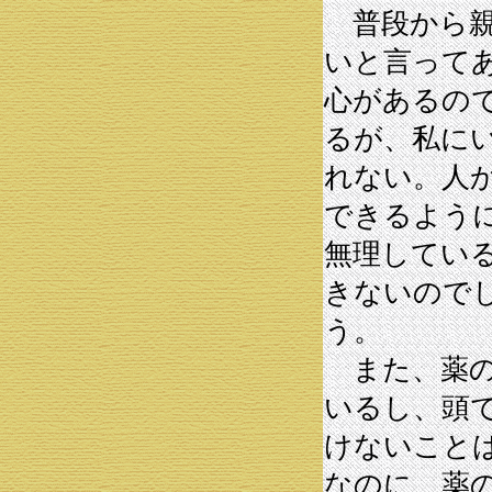
普段から親
いと言って
心があるの
るが、私に
れない。人
できるよう
無理してい
きないので
う。
また、薬の
いるし、頭
けないこと
なのに、薬