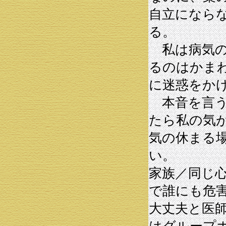
自立になら
る。
私は病気の
るのはかま
に迷惑をか
本音を言う
たら私の気
気の休まる
い。
家族／同じ
で誰にも危
大丈夫と医