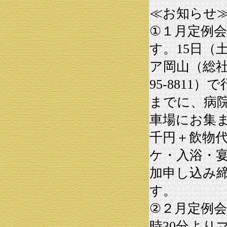
≪お知らせ
①１月定例
す。15日（
ア岡山（総社市
95-8811
までに、病
車場にお集
千円＋飲物
ケ・入浴・
加申し込み締
す。
②２月定例会
時30分より