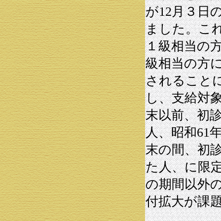
が12月３日
ました。こ
１級相当の
級相当の方
されること
し、支給対象
末以前、初
人、昭和61
末の間、初
た人、に限
の期間以外
付拡大が課