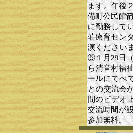
ます。午後
備町公民館
に勤務して
荘療育セン
演ください
⑤１月29日（
ら清音村福
ールにてべ
との交流会
間のビデオ
交流時間が
参加無料。