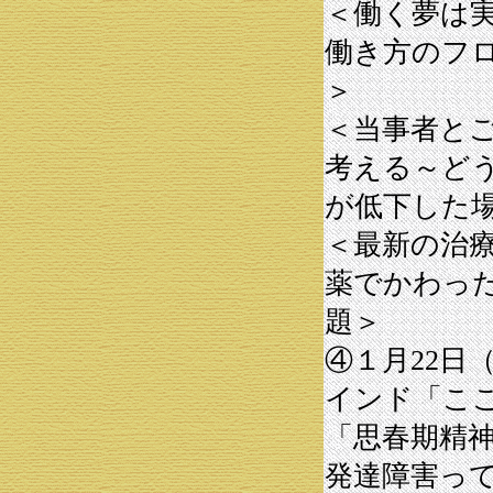
＜働く夢は
働き方のフ
＞
＜当事者と
考える～ど
が低下した
＜最新の治
薬でかわっ
題＞
④１月22日
インド「こ
「思春期精
発達障害っ