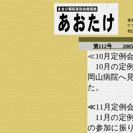
事
〒
相
第112号 20
≪10月定例
10月の定
岡山病院へ
た。
≪11月定例
11月の定
の参加に振