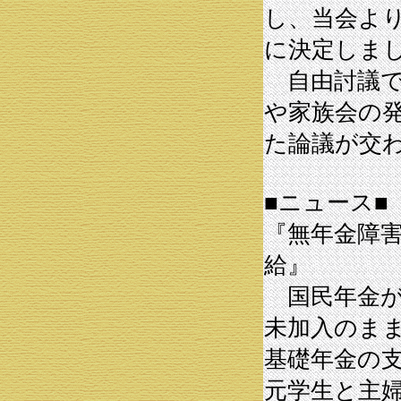
し、当会よ
に決定しま
自由討議で
や家族会の
た論議が交
■ニュース■
『無年金障
給』
国民年金が
未加入のま
基礎年金の
元学生と主