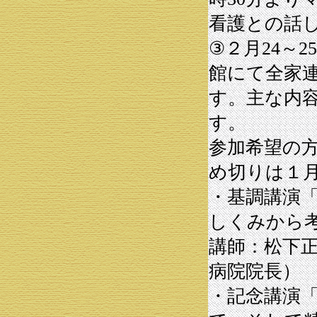
看護との話
③２月24～
館にて全家
す。主な内
す。
参加希望の
め切りは１月
・基調講演
しくみから
講師：松下
病院院長）
・記念講演