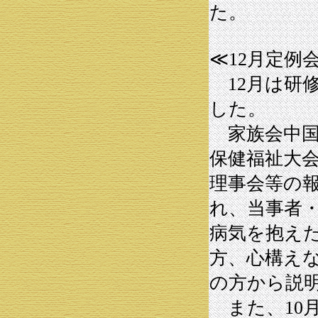
た。
≪12月定例
12月は研
した。
家族会中国
保健福祉大
理事会等の
れ、当事者
病気を抱え
方、心構え
の方から説
また、10