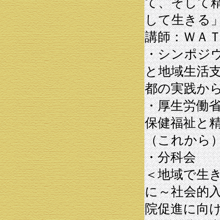
て、そして
して生きる
講師：ＷＡ
・シンポジ
と地域生活
都の実践か
・厚生労働
保健福祉と
（これから
・分科会
＜地域で生
に～社会的入
院促進に向