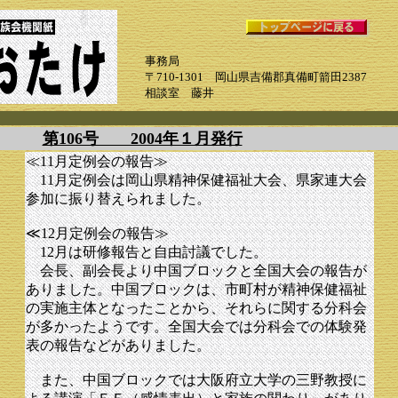
事務局
〒710-1301 岡山県吉備郡真備町箭田2387
相談室 藤井
第106号 2004年１月発行
≪11月定例会の報告≫
11月定例会は岡山県精神保健福祉大会、県家連大会
参加に振り替えられました。
≪12月定例会の報告≫
12月は研修報告と自由討議でした。
会長、副会長より中国ブロックと全国大会の報告が
ありました。中国ブロックは、市町村が精神保健福祉
の実施主体となったことから、それらに関する分科会
が多かったようです。全国大会では分科会での体験発
表の報告などがありました。
また、中国ブロックでは大阪府立大学の三野教授に