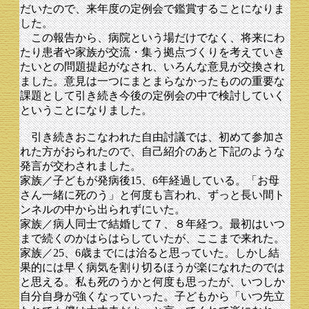
だいたので、来年度の定例会で鑑賞することになりま
した。
この報告から、病院という場だけでなく、将来にわ
たり患者や家族が交流・集う拠点づくりを考えていき
たいとの問題提起がなされ、いろんな意見が交換され
ました。意見は一つにまとまらなかったものの重要な
課題として引き続き今後の定例会の中で検討していく
ということになりました。
引き続きおこなわれた自由討議では、初めて参加さ
れた方がおられたので、自己紹介のあと下記のような
発言が交わされました。
家族／子どもが発病後15、6年経過している。「お母
さん一緒に死のう」と何度も言われ、ずっと長い間ト
ンネルの中から出られずにいた。
家族／病人同士で結婚して７、８年経つ。最初はいつ
まで続くのかはらはらしていたが、ここまで来れた。
家族／25、6歳までには治ると思っていた。しかし結
果的には早く病気を割り切るほうが楽になれたのでは
と思える。私も死のうかと何度も思ったが、いつしか
自分自身が強くなっていった。子どもから「いつ先立