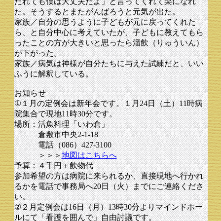
たれても僕は大丈夫だよ」と言ってくれて楽になれ
た。そうするとまたがんばろうと元気が出た。
家族／自分の思うように子どもが元に戻ってくれた
ら、と自分中心に考えていたが、子どもに教えてもら
ったことの方が大きいと思ったら溜飲（りゅういん）
が下がった。
家族／病気は神様が自分たちに与えた試練だと、いい
ふうに解釈している。
お知らせ
①１月の定例会は新年会です。１月24日（土）11時病
院集合で現地11時30分です。
場所：活魚料理「いわ倉」
倉敷市中央2-1-18
電話（086）427-3100
＞＞＞
地図はこちらへ
予算：４千円＋飲物代
参加希望の方は病院に来られるか、直接現地へ行かれ
るかを電話で事務局へ20日（火）までにご連絡くださ
い。
②２月定例会は16日（月）13時30分よりマインドホー
ルにて「看護を囲んで」自由討議です。