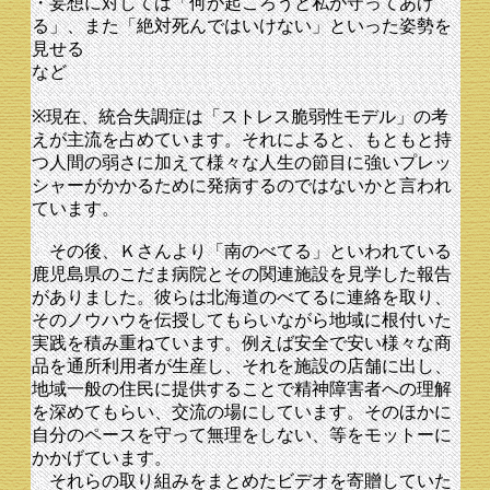
・妄想に対しては「何が起ころうと私が守ってあげ
る」、また「絶対死んではいけない」といった姿勢を
見せる
など
※現在、統合失調症は「ストレス脆弱性モデル」の考
えが主流を占めています。それによると、もともと持
つ人間の弱さに加えて様々な人生の節目に強いプレッ
シャーがかかるために発病するのではないかと言われ
ています。
その後、Ｋさんより「南のべてる」といわれている
鹿児島県のこだま病院とその関連施設を見学した報告
がありました。彼らは北海道のべてるに連絡を取り、
そのノウハウを伝授してもらいながら地域に根付いた
実践を積み重ねています。例えば安全で安い様々な商
品を通所利用者が生産し、それを施設の店舗に出し、
地域一般の住民に提供することで精神障害者への理解
を深めてもらい、交流の場にしています。そのほかに
自分のペースを守って無理をしない、等をモットーに
かかげています。
それらの取り組みをまとめたビデオを寄贈していた