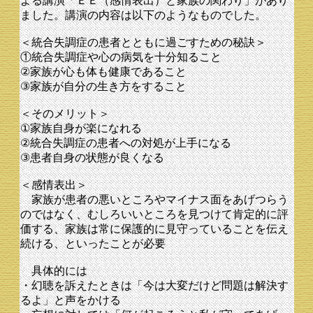
よる講演「ＥＥ（感情表出）と家族の関わり」があり
ました。講演の内容は以下のようなものでした。
＜統合失調症の患者とともに過ごすための秘訣＞
①統合失調症や心の病気を十分知ること
②家族が心も体も健康であること
③家族が自分の生き方をすること
＜そのメリット＞
①家族自身が楽になれる
②統合失調症の患者への対処が上手になる
③患者自身の状態が良くなる
＜感情表出＞
家族が患者の悪いところやマイナス面をあげつらう
のではなく、むしろいいところを見つけて肯定的に評
価する、家族は常に保護的に見守っていることを伝え
続ける、といったことが必要
具体的には
・幻聴を訴えたときは「今は大変だけど問題は解決す
るよ」と声をかける