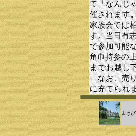
て「なんじ
催されます
家族会では
す。当日有
で参加可能
角巾持参の
までお越し
なお、売り
に充てられ
まきび