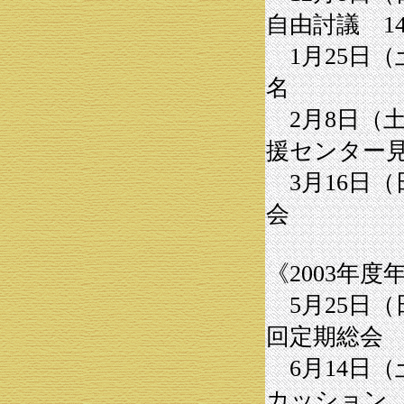
自由討議 1
1月25日（
名
2月8日（
援センター見
3月16日（
会
《2003年
5月25日（
回定期総会
6月14日（
カッション