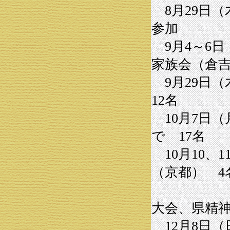
8月29日（
参加
9月4～6
家族会（倉吉
9月29日
12名
10月7日（
で 17名
10月10、
（京都） 4
県
大会、県精
12月8日