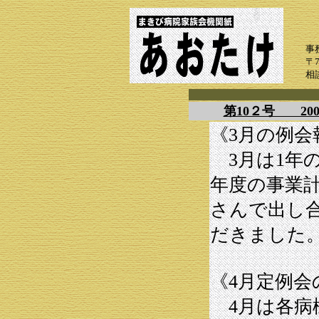
事
〒
相
第10２号 20
《3月の例会
3月は1年
年度の事業
さんで出し
だきました
《4月定例会
4月は各病