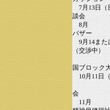
7月13日（
談会
8月 
バザー
9月14また
（交渉中）
国ブロック
10月11日
全
会
11月