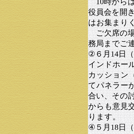
10時から
役員会を開
はお集まり
ご欠席の場
務局までご
②６月14日（
インドホー
カッション
てパネラー
合い、その
からも意見
ります。
④５月18日