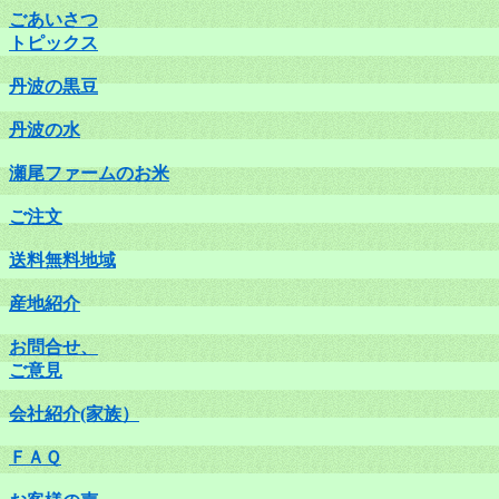
ごあいさつ
トピックス
丹波の黒豆
丹波の水
瀬尾ファームのお米
ご注文
送料無料地域
産地紹介
お問合せ、
ご意見
会社紹介(家族）
ＦＡＱ