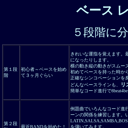
ベース 
５段階に
きれいな運指を覚えます。
になったりします。
横の動き縦の動きがスムー
第１段
初心者～ベースを始め
初めてベースを持った時か
階
て３ヶ月ぐらい
正確なシンコペーションを
リ
どんなベースラインも、
簡単なコード進行で8beat4
例題曲でいろんなコード進
ーンの関係を練習します。いろ
LATIN,SALSA,SAMBA,BOSS
第２段
最近BANDを始めた！
を弾いてみます。