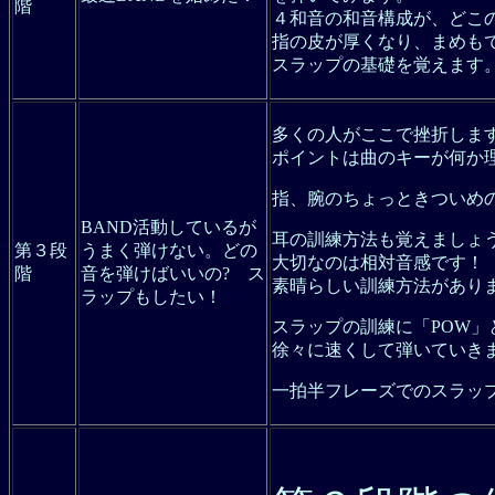
階
４和音の和音構成が、どこ
指の皮が厚くなり、まめも
スラップの基礎を覚えます
多くの人がここで挫折しま
ポイントは曲のキーが何か
指、腕のちょっときついめ
BAND活動しているが
耳の訓練方法も覚えましょ
第３段
うまく弾けない。どの
大切なのは相対音感です！
階
音を弾けばいいの? ス
素晴らしい訓練方法があり
ラップもしたい！
スラップの訓練に「POW」と
徐々に速くして弾いていき
一拍半フレーズでのスラッ