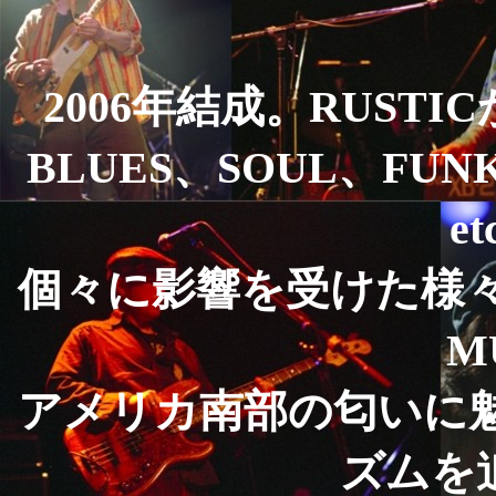
2006年結成。RUSTI
BLUES、SOUL、FUNK
e
個々に影響を受けた様
M
アメリカ南部の匂いに
ズムを