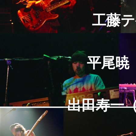
工藤テ
平尾暁（
出田寿一（D