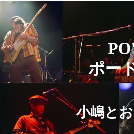
PO
ポー
小嶋とお