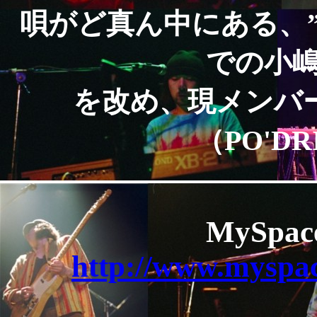
唄がど真ん中にある、”B
での小嶋
を改め、現メンバ
（PO'D
MySpac
http://www.myspa