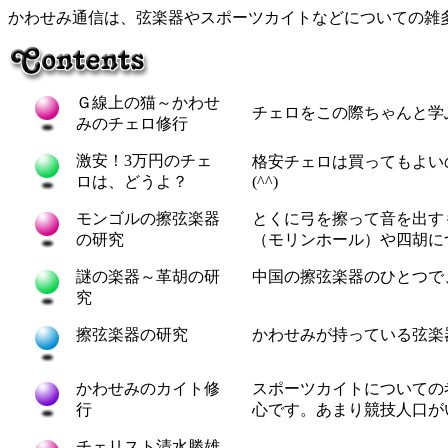
かわせみ通信は、弦楽器やスポーツカイトなどについての雑
Ｇ線上の猫～かわせ
チェロをこの際ちゃんと学
みのチェロ修行
激安！3万円のチェ
格安チェロは買ってもよい
ロは、どうよ？
(^^)
モンゴルの擦弦楽器
とくに弓を擦って音を出す
の研究
（モリンホール）や四胡に
謎の楽器～革胡の研
中国の擦弦楽器のひとつで
究
擦弦楽器の研究
かわせみが持っている弦楽
かわせみのカイト修
スポーツカイトについての
行
心です。あまり競技人口が
チェリスト清水勝雄