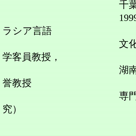
千葉県山武市
1999年まで主
ラシア言語
文化論講座）に勤務
学客員教授，
湖南大学名誉教授
誉教授
専門は言語学（類
究）