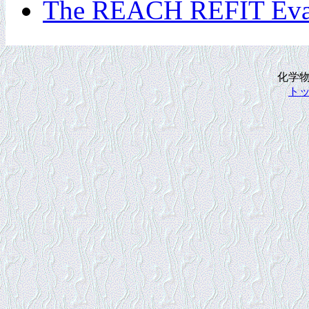
The REACH REFIT Eva
化学
ト