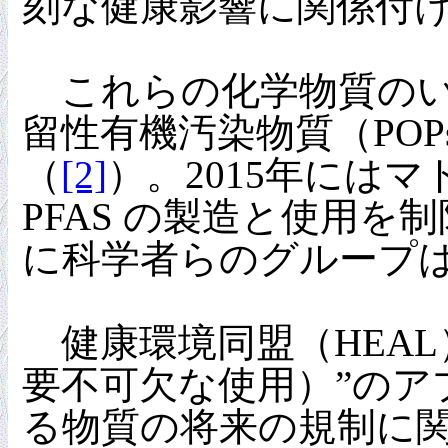
刻な健康影響に関係付
これらの化学物質のい
留性有機汚染物質（PO
（
[2]
）。2015年には
PFAS の製造と使用
に科学者らのグループ
健康環境同盟（HEAL
要不可欠な使用）”のア
る物質の将来の規制に