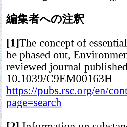
編集者への注釈
[1]
The concept of essentia
be phased out, Environment
reviewed journal publishe
10.1039/C9EM00163H
https://pubs.rsc.org/en/c
page=search
[2]
Information on substance