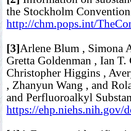
the Stockholm Convention 
http://chm.pops.int/TheC
[3]
Arlene Blum , Simona A.
Gretta Goldenman , Ian T.
Christopher Higgins , Ave
, Zhanyun Wang , and Rol
and Perfluoroalkyl Substa
https://ehp.niehs.nih.gov