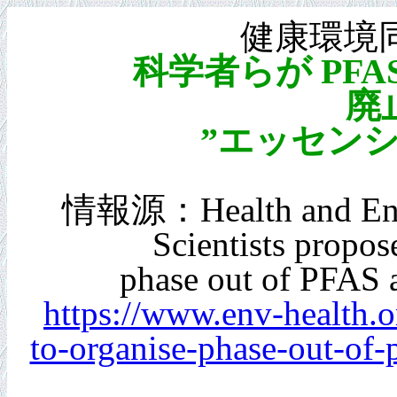
健康環境同
科学者らが PF
廃
”エッセン
情報源：Health and Envir
Scientists propos
phase out of PFAS a
https://www.env-health.or
to-organise-phase-out-of-