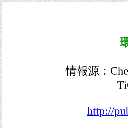
情報源：Chemica
Ti
http://p