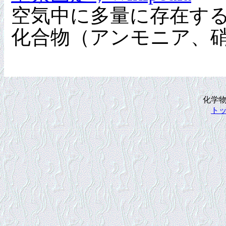
空気中に多量に存在す
化合物（アンモニア、
化学
ト