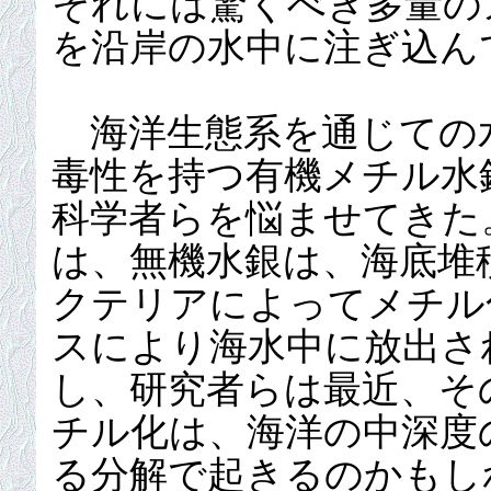
それには驚くべき多量の
を沿岸の水中に注ぎ込ん
海洋生態系を通じての
毒性を持つ有機メチル水
科学者らを悩ませてきた
は、無機水銀は、海底堆
クテリアによってメチル
スにより海水中に放出さ
し、研究者らは最近、そ
チル化は、海洋の中深度
る分解で起きるのかもしれな