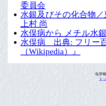
委員会
水銀及びその化合物／
上村 尚
水俣病から メチル水
水俣病 出典: フリ
（Wikipedia）』
化学
ト