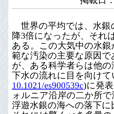
掲載日：
世界の平均では、水銀
降3倍になったが、それ
ある。この大気中の水銀
範な汚染の主要な原因で
が、ある科学者らは他の
下水の流れに目を向けている
10.1021/es900539c
)に発
ォルニア沿岸の二か所で
浮遊水銀の海への落下に