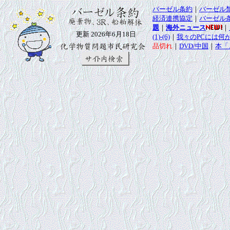
バーゼル条約
｜
バーゼル
経済連携協定
｜
バーゼル
題
｜
海外ニュース
｜
更新 2026年6月18日
(1)-(6)
｜
我々のPCには何
品切れ
｜
DVD/中国
｜
本「