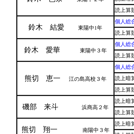
読上算
個人総
鈴木 結愛
東陽中1年
読上算
個人総
鈴木 愛華
東陽中３年
読上算
個人総
熊切 恵一
読上暗
江の島高校３年
読上算
読上暗
磯部 来斗
浜商高２年
読上算
読上暗
熊切 翔一
南陽中３年