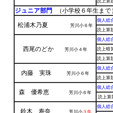
読上算
ジュニア部門
（小学校６年生まで
個人総
松浦木乃夏
芳川小６年
読上算
個人総
西尾のどか
読上暗
芳川小４年
読上算
個人総
内藤 実珠
芳川小６年
読上算
個人総
森 優希恵
芳川小６年
読上算
個人総
鈴木 寿奈
芳川小
３年