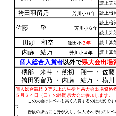
読上算
袴田羽留乃
読上暗
芳川小６年
読上暗
佐藤 望
芳川小６年
読上算
田頭 和空
読上算
飯田小
３年
内藤 結万
読上算
芳川小４年
個人総合入賞者
以外で
県大会出場
磯部 来斗 ・ 熊切 翔一 ・ 佐
袴田羽留乃
・ 内藤 結万 ・ 
個人総合競技３等以上の生徒と県大会出場資格
５月２４日（日）の静岡県大会に参加します。
この大会はレベルも高く入賞するのは大変です
で
普段の練習にも身が入り、個人それぞれのレベル