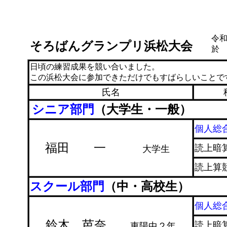
令
そろばんグランプリ浜松大会
於
日頃の練習成果を競い合いました。
この浜松大会に参加できただけでもすばらしいこと
氏名
シニア部門
（大学生・一般）
個人総
福田 一
読上暗
大学生
読上算
スクール部門
（中・高校生）
個人総
鈴木 芭奈
読上暗
東陽中２年