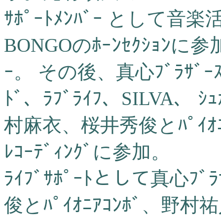
ｻﾎﾟｰﾄﾒﾝﾊﾞｰ として音
BONGOのﾎｰﾝｾｸｼｮﾝに参加
ｰ。 その後、真心ﾌﾞﾗｻﾞ
ﾄﾞ、ﾗﾌﾞﾗｲﾌ、SILVA、 ｼ
村麻衣、桜井秀俊とﾊﾟｲｵﾆｱｺﾝ
ﾚｺｰﾃﾞｨﾝｸﾞに参加。
ﾗｲﾌﾞｻﾎﾟｰﾄとして真心ﾌ
俊とﾊﾟｲｵﾆｱｺﾝﾎﾞ、野