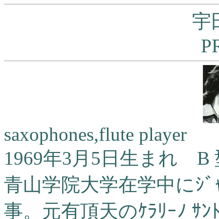
宇
P
saxophones,flute player
1969年3月5日生まれ B
青山学院大学在学中にｼﾞｬ
事。元有頂天のｹﾗﾘｰﾉ ｻﾝﾄﾞ