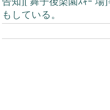
告知][ 舞子後楽園ｽｷｰ 
もしている。