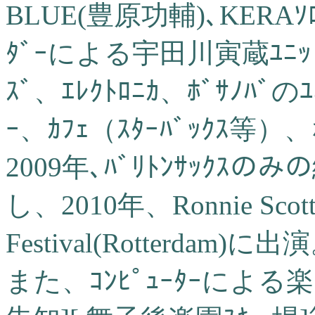
BLUE(豊原功輔)､KERA
ﾀﾞｰによる宇田川寅蔵ﾕﾆｯﾄ、Ju
ｽﾞ、ｴﾚｸﾄﾛﾆｶ、ﾎﾞｻﾉﾊﾞの
ｰ、ｶﾌｪ（ｽﾀｰﾊﾞｯｸｽ等
2009年､ﾊﾞﾘﾄﾝｻｯｸ
し、2010年、Ronnie Scott's
Festival(Rotterdam)に出
また、ｺﾝﾋﾟｭｰﾀｰによ