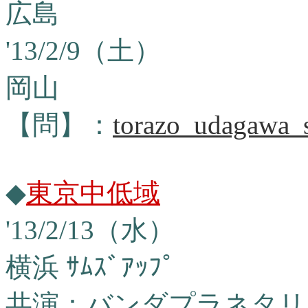
広島
'13/2/9（土）
岡山
【問】：
torazo_udagawa_
◆
東京中低域
'13/2/13（水）
横浜 ｻﾑｽﾞｱｯﾌﾟ
共演：バンダプラネタリ